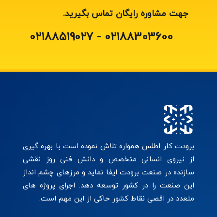
جهت مشاوره رایگان تماس بگیرید.
۰۲۱۸۸303600 - ۰۲۱۸۸۵۱۹۰۲۷
برودت کار اطلس همواره تلاش نموده است با بهره گیری
از نیروی انسانی متخصص و دانش فنی روز نقشی
سازنده در صنعت برودت ایفا نماید و مرزهای چشم انداز
این صنعت را در کشور توسعه دهد. اجرای پروژه های
متعدد در اقصی نقاط کشور حاکی از این مهم است.