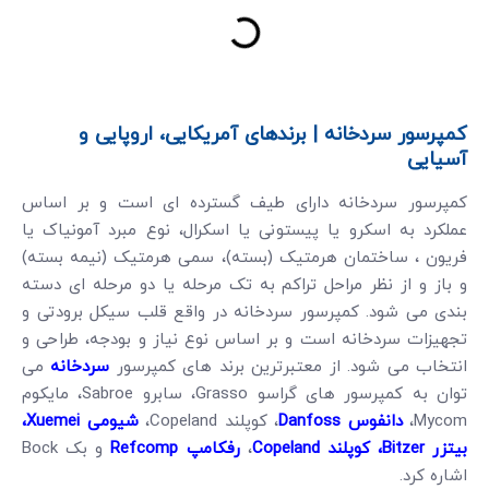
کمپرسور سردخانه | برندهای آمریکایی، اروپایی و
آسیایی
کمپرسور سردخانه دارای طیف گسترده ای است و بر اساس
عملکرد به اسکرو یا پیستونی یا اسکرال، نوع مبرد آمونیاک یا
فریون ، ساختمان هرمتیک (بسته)، سمی هرمتیک (نیمه بسته)
و باز و از نظر مراحل تراکم به تک مرحله یا دو مرحله ای دسته
بندی می شود. کمپرسور سردخانه در واقع قلب سیکل برودتی و
تجهیزات سردخانه است و بر اساس نوع نیاز و بودجه، طراحی و
انتخاب می شود. از معتبرترین برند های کمپرسور
سردخانه
می
توان به کمپرسور های گراسو Grasso، سابرو Sabroe، مایکوم
Mycom،
دانفوس Danfoss
، کوپلند Copeland،
شیومی
Xuemei
،
بیتزر Bitzer
،
کوپلند Copeland
،
رفکامپ Refcomp
و بک Bock
اشاره کرد.