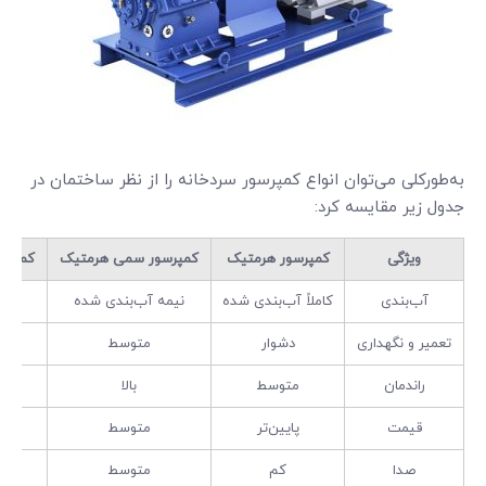
به‌طورکلی می‌توان انواع کمپرسور سردخانه را از نظر ساختمان در
جدول زیر مقایسه کرد:
ویژگی
کمپرسور هرمتیک
کمپرسور سمی هرمتیک
کمپرسو
آب‌بندی
کاملاً آب‌بندی شده
نیمه آب‌بندی شده
با
تعمیر و نگهداری
دشوار
متوسط
آسا
راندمان
متوسط
بالا
بالا
قیمت
پایین‌تر
متوسط
بال
صدا
کم
متوسط
زیا