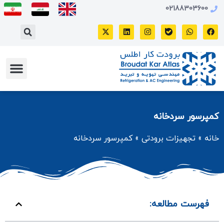
02188303600
تماس با ما
تهویه مطب
محصولات برو
تجهیزات برو
کمپرسور سردخانه
خانه
»
تجهیزات برودتی
»
کمپرسور سردخانه
فهرست مطالعه: