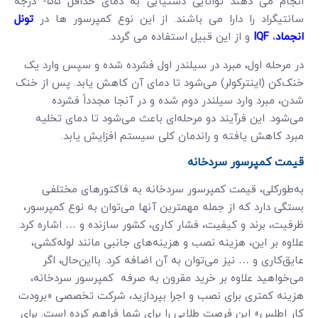
انجام می دهند توانایی دستیابی به دمای حداقل ۵۵- درجه
سانتیگراد را دارا می باشند. از این نوع کمپرسور ها در
تونل
انجماد
،
IQF
و از این قبیل استفاده می گردد.
در مرحله اول، مبرد در سیلندر اول فشرده شده و سپس وارد یک
خنک‌کن (اینترکولر) می‌شود تا دمای آن کاهش یابد. پس از خنک
شدن، مبرد وارد سیلندر دوم شده و در آنجا مجدداً فشرده
می‌شود. این فرآیند دو مرحله‌ای باعث می‌شود تا دمای تخلیه
مبرد کاهش یافته و راندمان کلی سیستم افزایش یابد.
قیمت کمپرسور سردخانه
به‌طورکلی، قیمت کمپرسور سردخانه به فاکتورهای مختلفی
بستگی دارد که از جمله مهمترین آنها می‌توان به نوع کمپرسور،
ظرفیت، برند و کیفیت، فشار کاری، کشور سازنده و … اشاره کرد.
علاوه بر این، هزینه نصب و هزینه‌های جانبی مانند لوله‌کشی،
عایق‌کاری و … نیز می‌توان به آن اضافه کرد. بااین‌حال، اگر
می‌خواهید علاوه بر خرید مقرون به صرفه کمپرسور سردخانه،
هزینه کمتری برای نصب و اجرا بپردازید، شرکت تخصصی «برودت
کار اطلس» این فرصت طلایی را برای شما فراهم کرده است. برای