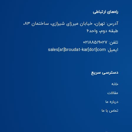
راه‌های ارتباطی
آدرس: تهران، خیابان میرزای شیرازی، ساختمان ۸۳،
طبقه دوم، واحد۶
تلفن: ۰۲۱۸۸۵۱۹۰۲۷
ایمیل: sales[at]broudat-kar[dot]com
دسترسی سریع
خانه
مقالات
درباره ما
تماس با ما