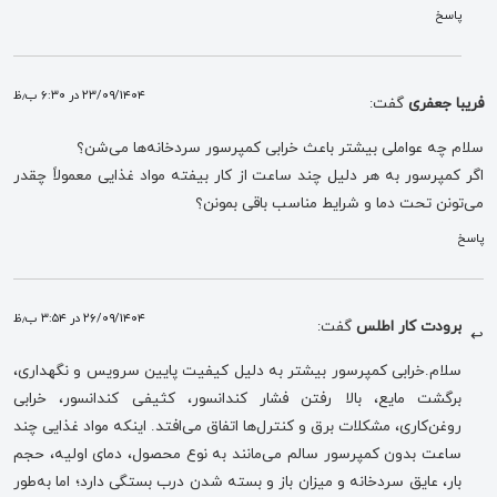
پاسخ
۲۳/۰۹/۱۴۰۴ در ۶:۳۰ ب٫ظ
فریبا جعفری
گفت:
سلام چه عواملی بیشتر باعث خرابی کمپرسور سردخانه‌ها می‌شن؟
اگر کمپرسور به هر دلیل چند ساعت از کار بیفته مواد غذایی معمولاً چقدر
می‌تونن تحت دما و شرایط مناسب باقی بمونن؟
پاسخ
۲۶/۰۹/۱۴۰۴ در ۳:۵۴ ب٫ظ
برودت کار اطلس
گفت:
سلام.خرابی کمپرسور بیشتر به دلیل کیفیت پایین سرویس و نگهداری،
برگشت مایع، بالا رفتن فشار کندانسور، کثیفی کندانسور، خرابی
روغن‌کاری، مشکلات برق و کنترل‌ها اتفاق می‌افتد. اینکه مواد غذایی چند
ساعت بدون کمپرسور سالم می‌مانند به نوع محصول، دمای اولیه، حجم
بار، عایق سردخانه و میزان باز و بسته شدن درب بستگی دارد؛ اما به‌طور